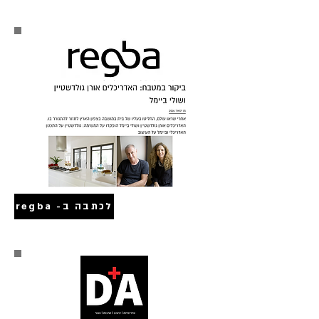
לכתבה ב- regba