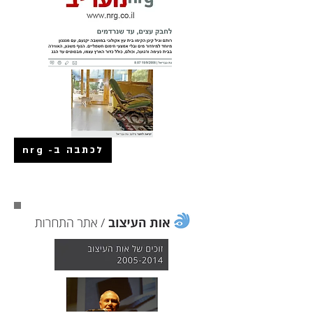
לכתבה ב- nrg